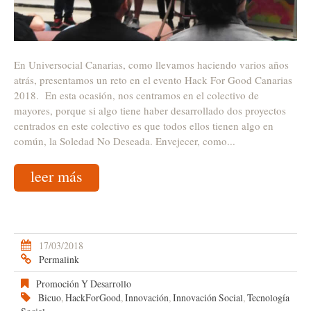
En Universocial Canarias, como llevamos haciendo varios años
atrás, presentamos un reto en el evento Hack For Good Canarias
2018. En esta ocasión, nos centramos en el colectivo de
mayores, porque si algo tiene haber desarrollado dos proyectos
centrados en este colectivo es que todos ellos tienen algo en
común, la Soledad No Deseada. Envejecer, como...
leer más
17/03/2018
Permalink
Promoción Y Desarrollo
Bicuo
,
HackForGood
,
Innovación
,
Innovación Social
,
Tecnología