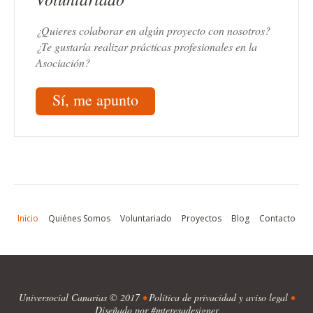
¿Quieres colaborar en algún proyecto con nosotros?
¿Te gustaría realizar prácticas profesionales en la
Asociación?
Sí, me apunto
Inicio
Quiénes Somos
Voluntariado
Proyectos
Blog
Contacto
Universocial Canarias
© 2017
•
Política de privacidad y aviso legal
•
Diseñado por #mteresadesigner