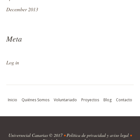
December 2013
Meta
Log in
Inicio
Quiénes Somos
Voluntariado
Proyectos
Blog
Contacto
Universocial Canarias
© 2017
•
Política de privacidad y aviso legal
•